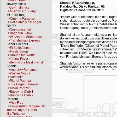
>Boom Pam
Shantel // Authentic e.p.
Jewrhythmics
Katalog-Nr.: Disko Partizan 02
>Jewrhythmics
Digitaler Release: 09.04.2010
>Misirlou e.p. - vinyl
Mi Loco Tango
"Immer wieder bekommt man die Frage nac
>Cinema Paradiso
sicher, dass es heute ein generelles Pr
>Del diablo y del Angel
Was ist schon echt? Nichts mehr! Alles 
OMFO
Überzeugung, dass gar nichts mehr authe
>Omnipresence
>Baghdub - vinyl
Shantel ist ein Ausnahmekünstler mit i
>We Are the Shepherds
die ein weites Spektrum von Stilen abdec
>Transbalkan Express
mit seinem einzigartigen eklektischen S
Señor Coconut
"Disko Boy" oder "Citizen of Planet Papr
>El Baile Aleman
schreiben. Ein "deutsches Phänomen" (
>Fiesta Songs
bekannt (die Türkei, wo Shantel eine Pop
>Around the World
von Finnland bis nach Buenos Aires ode
>Yellow Fever
>Behind the Mask - vinyl
Shantels Vision ist es eine paneuropäis
Shantel
werden kann. Es scheint ihm tatsächlich
>Anarchy+Romance
aus Fatih Akins erfolgreichstem Film "
>Kosher Nostra
er den Soundtrack für die Jean-Charles 
>Authentic
wie Presse jubelten. Der Terminkalender i
>Planet Paprika
sperrt er sich ins Studio ein, um mit ge
>The Edge of Heaven
(Bucovina Club 3 -Shantel w/ the Artists)
>Disko Partizani
>Bucovina Club 1
Doch jetzt erst einmal die Füße auf den
>Bucovina Club 2
es mit dem Bucovina Club Orkestar wied
Rotfront
Eröffnungsshows beim Montreux Jazz Fe
>Visa Free
Summer lädt zum wiederholten Male ein, 
>Emigrantski Raggamuffin
der schönsten und heiß umkämpften Auft
Tobias Rüger Quartet
Pop in Köln, die endgültig der Popkomm 
Ilija Trojanow
Europas, Couleur Café in Belgien, die F