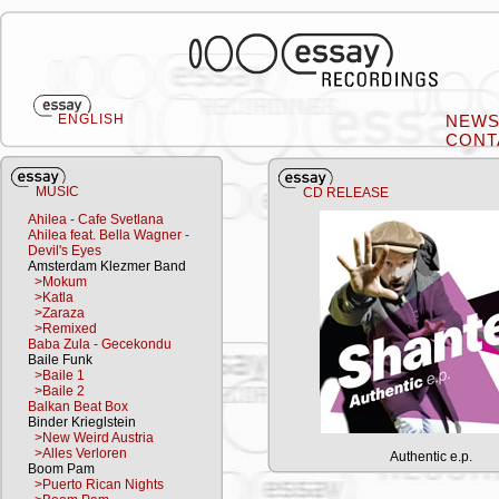
ENGLISH
NEW
CONT
MUSIC
CD RELEASE
Ahilea - Cafe Svetlana
Ahilea feat. Bella Wagner -
Devil's Eyes
Amsterdam Klezmer Band
>Mokum
>Katla
>Zaraza
>Remixed
Baba Zula - Gecekondu
Baile Funk
>Baile 1
>Baile 2
Balkan Beat Box
Binder Krieglstein
>New Weird Austria
>Alles Verloren
Authentic e.p.
Boom Pam
>Puerto Rican Nights