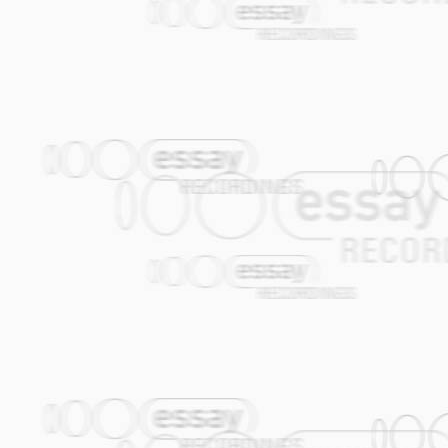
Stücken wirken die Topstars der Gypsy
Sohn Marko (wie auch schon auf Bucovina
Orkestar. Die exklusiven Remixe featur
Orkestar & die französisch-rumänische 
von Tony Gatlif).
2006 produzierte Shantel für Essay Reco
verloren“ sowie die weltweit erfolgrei
„Sadagora Hot Dub“.
2007 schrieb er die Musik für „Auf der 
den Filmfestspielen in Cannes). Fatih A
Wand“.
Im Juni 2007 erscheint die erste Radio
Disko Partizani“ mit 14 neuen Songs u
Einige Live Shows der letzten Jahre // F
(Vienna) Station-to-Station Festival (Fl
Festival (Bratislava) // Popdeurope (Berli
Gipfel du Jazz (Freiburg) // MTV Festiv
@ Museumsuferfest (Frankfurt) // WOMEX 
de Janeiro) // Jüdische Kulturtage (Berl
Futuro Flamenco/Nottinghill Arts Club & 
Theater (Berlin) // Berliner Staatsoper 
(München) // Bucovina Club Residencies 
(Frankfurt) // K 4 (Nürnberg) // WUK (Wie
(Hamburg) // Palma Club (Rom)