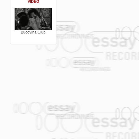
VIDEO
de Haidouks, Khaled, Los de Abajo, Mar
Ferrer oder Baobab de Dakar. Shantel wa
Zeremonie und Preisträgerkonzert wur
und –Radio übertragen.
2007 Komposition und Produktion des T
Maffays Projekt: „Begegnungen – Eine All
Bucovina Club
als 100.000 verkaufte Tonträger ausgez
Seine kompletten Einnahmen werden an 
Veröffentlichungen
2003 erschien zwei Maxis „Bucovina“ & 
die einen Überblick über die Hits der C
eigene Kompositionen bzw. Remixe. Das 
und „Dimineata“ wurden in den Spielfil
eingesetzt, in der TV-Werbung der Austr
2003 erschien sein legendärer Remix vo
des Mahala Rai Band Albums (beide au
2004 erschien die Maxi „Bucovina Vol. 
Mahalageasca Dub“, das im Soundtrack de
Glorious Nation of Kazakhstan“ eingese
lizenziert wurde.
2004 performte die moldawische Super
„Boonika Bate Doba“ beim Eurovision So
von drögem Ethnokitsch dominierten We
2005 wurde die Anthologie „Bucovina Cl
Konzept „Bucovina Club“ die ganzheitli
16 Tracks, darunter 5 eigene Stücke und