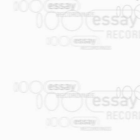
Vanja Kevrešan besitzt ein feines Gehö
Aufnahme für den Song „Zajdi, zajdi“ 
spielten, die Welt rings um uns vergaß
half mir auch, die Arrangements zusamm
Milan Nikolić erzeugt auf seinem Kontra
unsere Aufnahmen natürlich optimal war.
tatsächlich an Perfektion. Ich bewundere
„A New One“ sicherlich auch auf den Hö
auf der Höhe der Zeit.
Drei weitere Musiker habe ich in das P
Sopransaxophon, mit dem ich schon et
stand, was für mich stets ein besonderes
Tenorsound, der unglaublich intensiv un
Roland Wesp entlockt mit seiner Begab
großartigen Sound. Ich freue mich wahns
Dušan Novakov spielt Schlagzeug und Per
zu werden: immer auf dem Punkt und tech
„niške devojke“ bewundert werden.
VRTI,VRTI KOLO
Vrti, vrti kolo k'm to mene
Vrti kolo k'm to mene.
A bajća će a bajća će k'm to tebe
A bajća će k'm to tebe
Bajća će ti, bajća ce ti kupi nesto
Svilen z'b'n i šamiću
Bajća će ti, bajća će ti dade srce
Celo srce i dušata