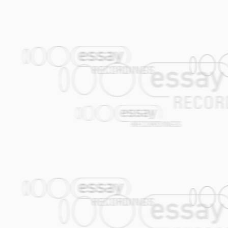
Ko je uzrok mome vaju
Samo onaj dobro znade
Što bol srcu mom zadade
KAD BI OVE RUŽE MALE
Wenn diese kleinen Rosen wüssten
Wie groß mein Schmerz ist
Würden auch sie weinen
Um meinen Schmerz zu lindern?
Aber sie kennen ihn nicht
Den Schmerz in meinem Herzen
Es kennt ihn nur jener
Der ihn dort eingepflanzt hat.
Ein Folk-Song, den wir mit einem New O