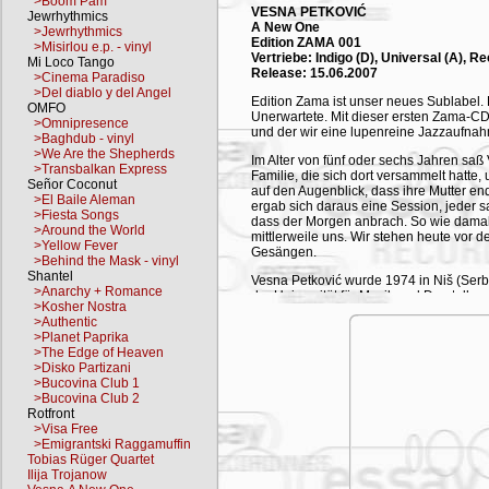
>Boom Pam
VESNA PETKOVIĆ
Jewrhythmics
A New One
>Jewrhythmics
Edition ZAMA 001
>Misirlou e.p. - vinyl
Vertriebe: Indigo (D), Universal (A), 
Mi Loco Tango
Release: 15.06.2007
>Cinema Paradiso
>Del diablo y del Angel
Edition Zama ist unser neues Sublabel. E
OMFO
Unerwartete. Mit dieser ersten Zama-CD 
>Omnipresence
und der wir eine lupenreine Jazzaufna
>Baghdub - vinyl
>We Are the Shepherds
Im Alter von fünf oder sechs Jahren saß
>Transbalkan Express
Familie, die sich dort versammelt hatt
Señor Coconut
auf den Augenblick, dass ihre Mutter en
>El Baile Aleman
ergab sich daraus eine Session, jeder sa
>Fiesta Songs
dass der Morgen anbrach. So wie damal
>Around the World
mittlerweile uns. Wir stehen heute vor 
>Yellow Fever
Gesängen.
>Behind the Mask - vinyl
Shantel
Vesna Petković wurde 1974 in Niš (Serbi
>Anarchy + Romance
der Universität für Musik und Darstell
>Kosher Nostra
Jordan). Es ist nicht nur ein Traum für 
>Authentic
mit Weltruf angenommen zu werden, auch 
>Planet Paprika
Adresse. Nun, ihr Studium schloss Vesn
>The Edge of Heaven
ab. Kaum fertig, sang sie in mehreren M
>Disko Partizani
dem Namen Sandy Lopićić Orkestar zusa
>Bucovina Club 1
zwei gefeierte CDs wurden veröffentlich
>Bucovina Club 2
beeindruckt. Vesna spielte gefeierte T
Rotfront
Jazz Festival. Daneben gründete Vesna
>Visa Free
weiteren Heimat (Serbien und Österreic
>Emigrantski Raggamuffin
Musik, die sie uns heute auf CD schenkt
Tobias Rüger Quartet
Ilija Trojanow
Einflüsse aus dem musikalischen Kosmos