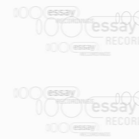
SI ZALJUBI V' EDNO MOME
Dieser Song wird in allen Teilen Ex-Jug
existiert in zahlreichen Variationen, ich
SOKO PIJE VODA NA VARDAROT
Die Idee, eine von drei Stimmen unison
lassen, ist ein typisches Charakteristik
STAY
Stay, for a minute
stay a little bit more.
I thought for a while
That you will not go.
I’ve lost the game
Like a thousand times before
So stay for a minute,
Stay a little bit more.
Com’ closer my dear
I have lot of things to tell you.
Stay for minute or two.
Please, tell me what went wrong?
I want to know the reason
Bei diesem Song wurde ich von der Musik
anschließende Swing-Teil mündet in eine
wunderbaren Sopran-Solo.
KAD BI OVE RUŽE MALE
Kad bi ove ruže male
Za bol srca moga znale
Pustile bi suzu koju
Da ublaze tugu moju
Al’ne znaju al ne znaju