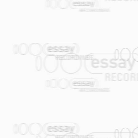
Samo ‘edno nemam Dime od srce porod
Jas ќe odam libe Stano do Soluna grad
Ќe ti kupam libe Stano dete pozlateno
Nego sakam libe Dime dete pozlateno
Koga nema da mi kaže od srze majčice!
Ein junges Paar im Zwiegespräch: Stana 
verlorenes Geld und auch nicht um eine
Dime will sie trösten und erzählt die Ge
Solun) für sie kaufen will. Doch Stana l
vollem Herzen „Mutter“ nennen können 
KaŽi kaŽi ist ein traditionelles Lied aus
Pattern unterlegt. Der Akzent auf dem v
Raum, so dass es besser atmen, sich ent
A NEW ONE
Stani,stani, slnce,slnce.
Ne se žuri, slnce, slnce.
Spi još ne svanuvaj,
Da mi dragi ne ode
Da mi dragi ne ode.
Ne,ne ne svanuvaj
Pusti neka spi
Das Lied beginnt in einer, vom Bass im
dreistimmigen Chorsatz, der sich leitmot
laufen über dem Ostinato; Vanja Kevreš
beschließen.
ZAJDI ZAJDI
Zajdi zajdi josno sonce,
zajdi pomrači se