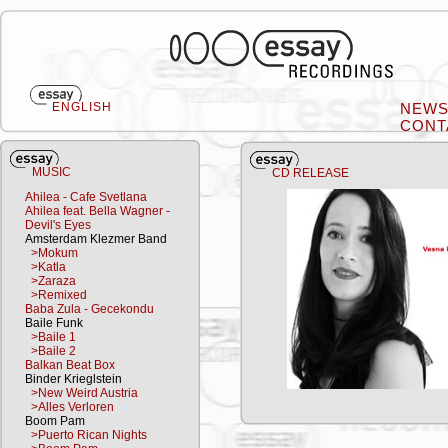
ENGLISH
NEW
CONT
MUSIC
CD RELEASE
Ahilea - Cafe Svetlana
Ahilea feat. Bella Wagner -
Devil's Eyes
Amsterdam Klezmer Band
>Mokum
>Katla
>Zaraza
>Remixed
Baba Zula - Gecekondu
Baile Funk
>Baile 1
>Baile 2
Balkan Beat Box
Binder Krieglstein
>New Weird Austria
>Alles Verloren
Boom Pam
>Puerto Rican Nights