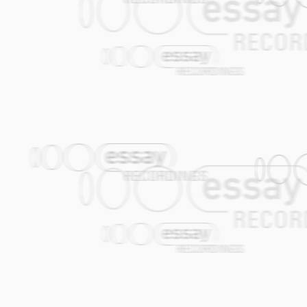
i ti, jasna, le mesecino
zajdi, udavi se.
Crnej goro, crnej sestro,
dvajta da crnejme.
Ti za tvojte lisja,le,goro
Jas za mojta mlados’.
Tvojte lisja, goro , sestro
Pa ќe se povratat
Mojta mlados’,goro,le, sestro
nema da se vrati.
5. ZAJDI ZAJDI
(Deutsch)
Sinke, sinke, helle Sonne,
Sinke und verlösche
Und du, heller Mond
Sinke und ertränk' dich in den Fluten
Verfinstere dich Berg, verfinstere dich, 
Wir zwei, wir verlieren unser Strahlen
Du, weil du deine Blätter verloren hast
Und ich, weil ich meine Jugend verlore
Deine Blätter, Berg, du meine Schwester
Werden wiederkehren.
Meine Jugend, Berg, du meine Schweste
Kehrt niemals wieder zurück
CCC
Anregungen für dieses Stück holte ich mi
„CCC“ wird im 7/8-Takt mit zahlreichen
Doppelsolo von Vanja und Martin. Der S
liebsten Kompositionen.